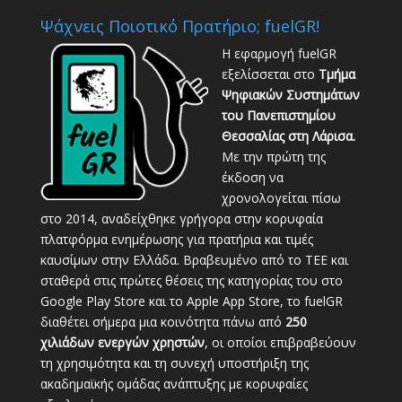
Ψάχνεις Ποιοτικό Πρατήριο; fuelGR!
Η εφαρμογή fuelGR
εξελίσσεται στο
Τμήμα
Ψηφιακών Συστημάτων
του Πανεπιστημίου
Θεσσαλίας στη Λάρισα.
Με την πρώτη της
έκδοση να
χρονολογείται πίσω
στο 2014, αναδείχθηκε γρήγορα στην κορυφαία
πλατφόρμα ενημέρωσης για πρατήρια και τιμές
καυσίμων στην Ελλάδα. Βραβευμένο από το ΤΕΕ και
σταθερά στις πρώτες θέσεις της κατηγορίας του στο
Google Play Store και το Apple App Store, το fuelGR
διαθέτει σήμερα μια κοινότητα πάνω από
250
χιλιάδων ενεργών χρηστών
, οι οποίοι επιβραβεύουν
τη χρησιμότητα και τη συνεχή υποστήριξη της
ακαδημαϊκής ομάδας ανάπτυξης με κορυφαίες