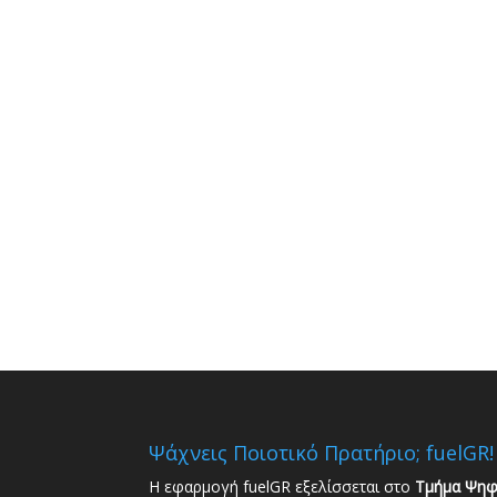
Ψάχνεις Ποιοτικό Πρατήριο; fuelGR!
Η εφαρμογή fuelGR εξελίσσεται στο
Τμήμα Ψηφ