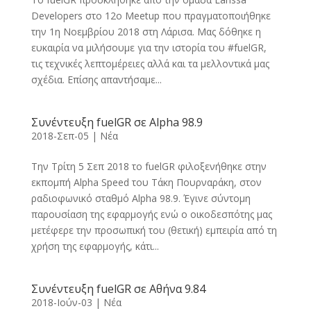
Developers στο 12ο Meetup που πραγματοποιήθηκε
την 1η Νοεμβρίου 2018 στη Λάρισα. Μας δόθηκε η
ευκαιρία να μιλήσουμε για την ιστορία του #fuelGR,
τις τεχνικές λεπτομέρειες αλλά και τα μελλοντικά μας
σχέδια. Επίσης απαντήσαμε...
Συνέντευξη fuelGR σε Alpha 98.9
2018-Σεπ-05
|
Νέα
Την Τρίτη 5 Σεπ 2018 το fuelGR φιλοξενήθηκε στην
εκπομπή Alpha Speed του Τάκη Πουρναράκη, στον
ραδιοφωνικό σταθμό Alpha 98.9. Έγινε σύντομη
παρουσίαση της εφαρμογής ενώ ο οικοδεσπότης μας
μετέφερε την προσωπική του (θετική) εμπειρία από τη
χρήση της εφαρμογής, κάτι...
Συνέντευξη fuelGR σε Αθήνα 9.84
2018-Ιούν-03
|
Νέα