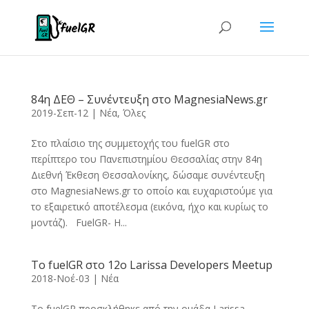
84η ΔΕΘ – Συνέντευξη στο MagnesiaNews.gr
2019-Σεπ-12
|
Νέα
,
Όλες
Στο πλαίσιο της συμμετοχής του fuelGR στο
περίπτερο του Πανεπιστημίου Θεσσαλίας στην 84η
Διεθνή Έκθεση Θεσσαλονίκης, δώσαμε συνέντευξη
στο MagnesiaNews.gr το οποίο και ευχαριστούμε για
το εξαιρετικό αποτέλεσμα (εικόνα, ήχο και κυρίως το
μοντάζ). FuelGR- Η...
Το fuelGR στο 12ο Larissa Developers Meetup
2018-Νοέ-03
|
Νέα
Το fuelGR προσκλήθηκε από την ομάδα Larissa