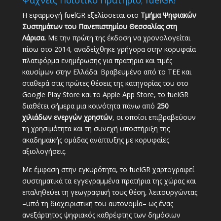
Ψάχνεις Ποιοτικό Πρατήριο; fuelGR!
Η εφαρμογή fuelGR εξελίσσεται στο
Τμήμα Ψηφιακών
Συστημάτων του Πανεπιστημίου Θεσσαλίας στη
Λάρισα.
Με την πρώτη της έκδοση να χρονολογείται
πίσω στο 2014, αναδείχθηκε γρήγορα στην κορυφαία
πλατφόρμα ενημέρωσης για πρατήρια και τιμές
καυσίμων στην Ελλάδα. Βραβευμένο από το ΤΕΕ και
σταθερά στις πρώτες θέσεις της κατηγορίας του στο
Google Play Store και το Apple App Store, το fuelGR
διαθέτει σήμερα μια κοινότητα πάνω από
250
χιλιάδων ενεργών χρηστών
, οι οποίοι επιβραβεύουν
τη χρησιμότητα και τη συνεχή υποστήριξη της
ακαδημαϊκής ομάδας ανάπτυξης με κορυφαίες
αξιολογήσεις.
Με έμφαση στην εγκυρότητα, το fuelGR χαρτογραφεί
συστηματικά τα εγγεγραμμένα πρατήρια της χώρας και
επαληθεύει τη γεωγραφική τους θέση, λειτουργώντας
–υπό τη διαχειριστική του αυτονομία– ως ένας
ανεξάρτητος ψηφιακός καθρέφτης των δημόσιων