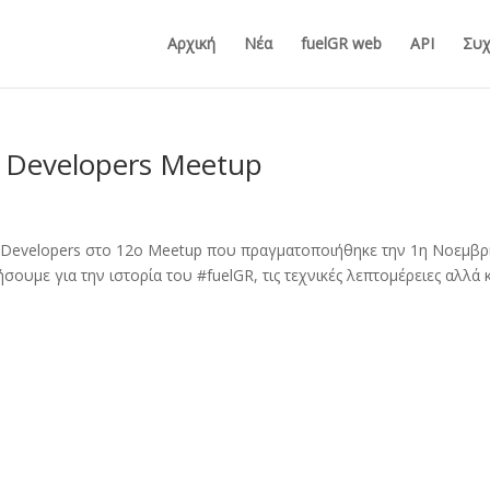
Αρχική
Νέα
fuelGR web
API
Συχ
a Developers Meetup
a Developers στο 12ο Meetup που πραγματοποιήθηκε την 1η Νοεμβρ
σουμε για την ιστορία του #fuelGR, τις τεχνικές λεπτομέρειες αλλά 