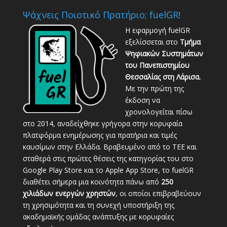
Ψάχνεις Ποιοτικό Πρατήριο; fuelGR!
Η εφαρμογή fuelGR
εξελίσσεται στο
Τμήμα
Ψηφιακών Συστημάτων
του Πανεπιστημίου
Θεσσαλίας στη Λάρισα.
Με την πρώτη της
έκδοση να
χρονολογείται πίσω
στο 2014, αναδείχθηκε γρήγορα στην κορυφαία
πλατφόρμα ενημέρωσης για πρατήρια και τιμές
καυσίμων στην Ελλάδα. Βραβευμένο από το ΤΕΕ και
σταθερά στις πρώτες θέσεις της κατηγορίας του στο
Google Play Store και το Apple App Store, το fuelGR
διαθέτει σήμερα μια κοινότητα πάνω από
250
χιλιάδων ενεργών χρηστών
, οι οποίοι επιβραβεύουν
τη χρησιμότητα και τη συνεχή υποστήριξη της
ακαδημαϊκής ομάδας ανάπτυξης με κορυφαίες