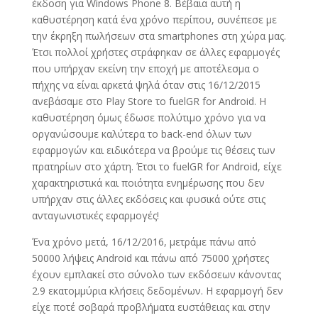
έκδοση για Windows Phone 8. Βέβαια αυτή η
καθυστέρηση κατά ένα χρόνο περίπου, συνέπεσε με
την έκρηξη πωλήσεων στα smartphones στη χώρα μας.
Έτσι πολλοί χρήστες στράφηκαν σε άλλες εφαρμογές
που υπήρχαν εκείνη την εποχή με αποτέλεσμα ο
πήχης να είναι αρκετά ψηλά όταν στις 16/12/2015
ανεβάσαμε στο Play Store το fuelGR for Android. Η
καθυστέρηση όμως έδωσε πολύτιμο χρόνο για να
οργανώσουμε καλύτερα το back-end όλων των
εφαρμογών και ειδικότερα να βρούμε τις θέσεις των
πρατηρίων στο χάρτη. Έτσι το fuelGR for Android, είχε
χαρακτηριστικά και ποιότητα ενημέρωσης που δεν
υπήρχαν στις άλλες εκδόσεις και φυσικά ούτε στις
ανταγωνιστικές εφαρμογές!
Ένα χρόνο μετά, 16/12/2016, μετράμε πάνω από
50000 λήψεις Android και πάνω από 75000 χρήστες
έχουν εμπλακεί στο σύνολο των εκδόσεων κάνοντας
2.9 εκατομμύρια κλήσεις δεδομένων. Η εφαρμογή δεν
είχε ποτέ σοβαρά προβλήματα ευστάθειας και στην