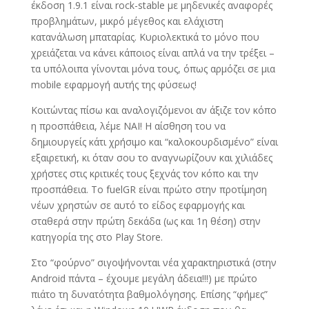
έκδοση 1.9.1 είναι rock-stable με μηδενικές αναφορές
προβλημάτων, μικρό μέγεθος και ελάχιστη
κατανάλωση μπαταρίας. Κυριολεκτικά το μόνο που
χρειάζεται να κάνει κάποιος είναι απλά να την τρέξει –
τα υπόλοιπα γίνονται μόνα τους, όπως αρμόζει σε μια
mobile εφαρμογή αυτής της φύσεως!
Κοιτώντας πίσω και αναλογιζόμενοι αν άξιζε τον κόπο
η προσπάθεια, λέμε ΝΑΙ! Η αίσθηση του να
δημιουργείς κάτι χρήσιμο και “καλοκουρδισμένο” είναι
εξαιρετική, κι όταν σου το αναγνωρίζουν και χιλιάδες
χρήστες στις κριτικές τους ξεχνάς τον κόπο και την
προσπάθεια. Το fuelGR είναι πρώτο στην προτίμηση
νέων χρηστών σε αυτό το είδος εφαρμογής και
σταθερά στην πρώτη δεκάδα (ως και 1η θέση) στην
κατηγορία της στο Play Store.
Στο “φούρνο” σιγοψήνονται νέα χαρακτηριστικά (στην
Android πάντα – έχουμε μεγάλη άδεια!!!) με πρώτο
πιάτο τη δυνατότητα βαθμολόγησης. Επίσης “φήμες”