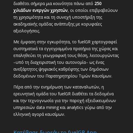
διαθέτει σήμερα μια κοινότητα πάνω από
250
χιλιάδων ενεργών χρηστών
, οι οποίοι επιβραβεύουν
τη χρησιμότητα και τη συνεχή υποστήριξη της
ακαδημαϊκής ομάδας ανάπτυξης με κορυφαίες
αξιολογήσεις.
Με έμφαση στην εγκυρότητα, το fuelGR χαρτογραφεί
συστηματικά τα εγγεγραμμένα πρατήρια της χώρας και
επαληθεύει τη γεωγραφική τους θέση, λειτουργώντας
–υπό τη διαχειριστική του αυτονομία– ως ένας
ανεξάρτητος ψηφιακός καθρέφτης των δημόσιων
δεδομένων του Παρατηρητηρίου Τιμών Καυσίμων.
Πέρα από την ενημέρωση των καταναλωτών, η
ερευνητική ομάδα του fuelGR διαθέτει τα δεδομένα
και την τεχνογνωσία για την παροχή εξειδικευμένων
υπηρεσιών data mining και analytics γύρω από την
ελληνική αγορά καυσίμων.
Κατέβασε δωρεάν το fuelGR App