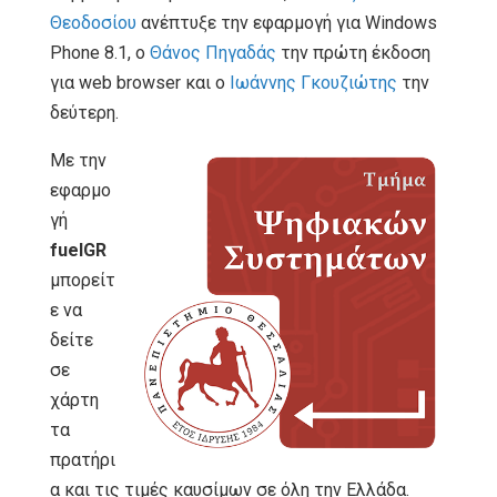
Θεοδοσίου
ανέπτυξε την εφαρμογή για Windows
Phone 8.1, ο
Θάνος Πηγαδάς
την πρώτη έκδοση
για web browser και ο
Ιωάννης Γκουζιώτης
την
δεύτερη.
Με την
εφαρμο
γή
fuelGR
μπορείτ
ε να
δείτε
σε
χάρτη
τα
πρατήρι
α και τις τιμές καυσίμων σε όλη την Ελλάδα.