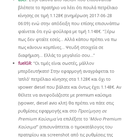
βλέπετε το πρατήριο να λέει ότι πουλά πετρέλαιο
κίνησης σε τιμή 1.128€ (ενημέρωση 2017-06-28
06:09) ενώ στην απόδειξη που επίσης επισυνάπτω
φαίνεται ότι εγώ φούλαρα με τιμή 1.148€. “Ξέρω
πως δεν φταίτε εσείς… Αλλά κάπου πρέπει να πω
πως κάνουν κομπίνες… Ψευδή στοιχεία σε
διαφήμιση… Ελλάς το μεγαλείο σου…”
fuelGR
: “Οι τιμές είναι σωστές, μάλλον
μπερδευτήκατε! Στην εφαρμογή αναγράφεται το
‘απλό’ πετρέλαιο κίνησης στα 1.128€ και όχι το
vpower diesel που βάλατε και όντως έχει 1.148€. Αν
θέλετε να ανεφοδιάζεστε με premium καύσιμα
(vpower, diesel avio κλπ) θα πρέπει να πάτε στις
ρυθμίσεις εφαρμογής και στο ΄
Προτίμηση σε
Premium Καύσιμα
΄ να επιλέξετε το ‘
Μόνο Premium
Καύσιμα
‘” (επισυνάπτεται ο τιμοκατάλογος του
πρατηρίου και screenshot από τις ρυθμίσεις της