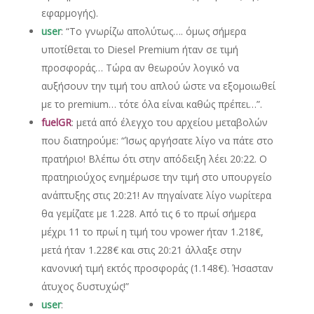
εφαρμογής).
user
: “Το γνωρίζω απολύτως…. όμως σήμερα
υποτίθεται το Diesel Premium ήταν σε τιμή
προσφοράς… Τώρα αν θεωρούν λογικό να
αυξήσουν την τιμή του απλού ώστε να εξομοιωθεί
με το premium… τότε όλα είναι καθώς πρέπει…”.
fuelGR
: μετά από έλεγχο του αρχείου μεταβολών
που διατηρούμε: “Ίσως αργήσατε λίγο να πάτε στο
πρατήριο! Βλέπω ότι στην απόδειξη λέει 20:22. Ο
πρατηριούχος ενημέρωσε την τιμή στο υπουργείο
ανάπτυξης στις 20:21! Αν πηγαίνατε λίγο νωρίτερα
θα γεμίζατε με 1.228. Από τις 6 το πρωί σήμερα
μέχρι 11 το πρωί η τιμή του vpower ήταν 1.218€,
μετά ήταν 1.228€ και στις 20:21 άλλαξε στην
κανονική τιμή εκτός προσφοράς (1.148€). Ήσασταν
άτυχος δυστυχώς!”
user
: