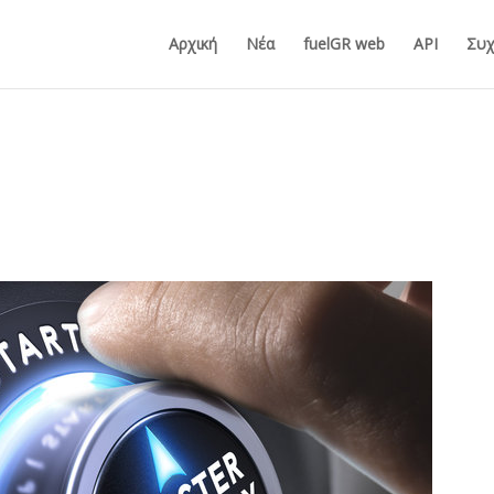
Αρχική
Νέα
fuelGR web
API
Συχ