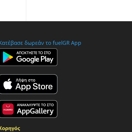
Κατέβασε δωρεάν το fuelGR App