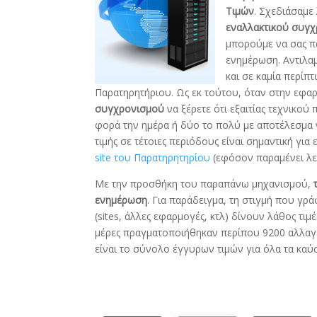
Τιμών
. Σχεδιάσαμε
εναλλακτικού συγχ
μπορούμε να σας π
ενημέρωση. Αντιλαμ
και σε καμία περίπ
Παρατηρητήριου. Ως εκ τούτου, όταν στην εφα
συγχρονισμού
να ξέρετε ότι εξαιτίας τεχνικού
φορά την ημέρα ή δύο το πολύ με αποτέλεσμα ν
τιμής σε τέτοιες περιόδους είναι σημαντική γι
site του Παρατηρητηρίου
(εφόσον παραμένει λε
Με την προσθήκη του παραπάνω μηχανισμού,
ενημέρωση
. Για παράδειγμα, τη στιγμή που γρ
(sites, άλλες εφαρμογές, κτλ) δίνουν λάθος τιμ
μέρες πραγματοποιήθηκαν περίπου 9200 αλλαγ
είναι το σύνολο έγγυρων τιμών για όλα τα καύσ