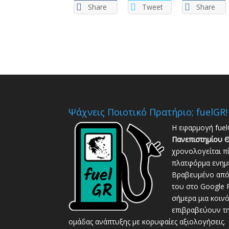
Share
Tweet
Share
Ψάχνεις Ποιοτικό Πρατήριο; fuelGR!
Η εφαρμογή fuel
Πανεπιστημίου Θ
χρονολογείται π
πλατφόρμα ενημέ
Βραβευμένο από 
του στο Google P
σήμερα μια κοιν
επιβραβεύουν τη
ομάδας ανάπτυξης με κορυφαίες αξιολογήσεις.