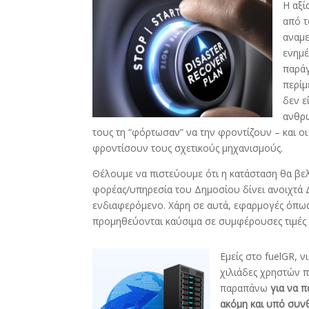
Η αξί
από τ
αναμε
ενημέ
παράγ
περίμ
δεν ε
ανθρώ
τους τη “φόρτωσαν” να την φροντίζουν – και ο
φροντίσουν τους σχετικούς μηχανισμούς.
Θέλουμε να πιστεύουμε ότι η κατάσταση θα βελ
φορέας/υπηρεσία του Δημοσίου δίνει ανοιχτά
ενδιαφερόμενο. Χάρη σε αυτά, εφαρμογές όπως τ
προμηθεύονται καύσιμα σε συμφέρουσες τιμές
Εμείς στο fuelGR, 
χιλιάδες χρηστών π
παραπάνω
για να 
ακόμη και υπό συν