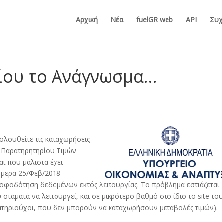
Αρχική
Νέα
fuelGR web
API
Συχ
ίου το Ανάγνωσμα…
ολουθείτε τις καταχωρήσεις
ου Παρατηρητηρίου Τιμών
αι που μάλιστα έχει
ήμερα 25/Φεβ/2018
τροφοδότηση δεδομένων εκτός λειτουργίας. Το πρόβλημα εστιάζεται
ταματά να λειτουργεί, και σε μικρότερο βαθμό στο ίδιο το site το
ρατηριούχοι, που δεν μπορούν να καταχωρήσουν μεταβολές τιμών).