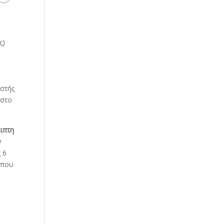
ς)
υ
ωστής
 στο
ειπτη
ν
ς 6
 που