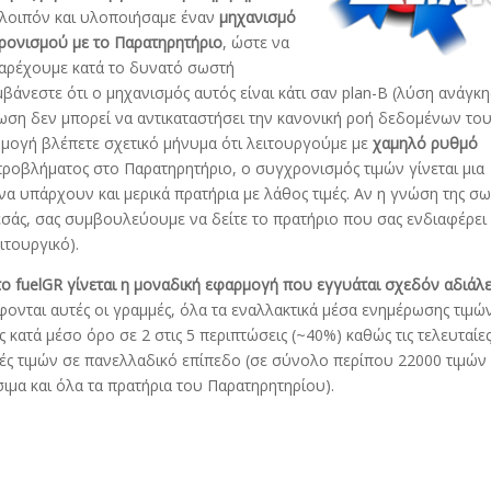
 λοιπόν και υλοποιήσαμε έναν
μηχανισμό
ρονισμού με το Παρατηρητήριο
, ώστε να
αρέχουμε κατά το δυνατό σωστή
βάνεστε ότι ο μηχανισμός αυτός είναι κάτι σαν plan-B (λύση ανάγκη
τωση δεν μπορεί να αντικαταστήσει την κανονική ροή δεδομένων το
ρμογή βλέπετε σχετικό μήνυμα ότι λειτουργούμε με
χαμηλό ρυθμό
 προβλήματος στο Παρατηρητήριο, ο συγχρονισμός τιμών γίνεται μια
α υπάρχουν και μερικά πρατήρια με λάθος τιμές. Αν η γνώση της σ
α εσάς, σας συμβουλεύουμε να δείτε το πρατήριο που σας ενδιαφέρει
ιτουργικό).
το fuelGR γίνεται η μοναδική εφαρμογή που εγγυάται σχεδόν αδιάλ
άφονται αυτές οι γραμμές, όλα τα εναλλακτικά μέσα ενημέρωσης τιμώ
ές κατά μέσο όρο σε 2 στις 5 περιπτώσεις (~40%) καθώς τις τελευταίε
ές τιμών σε πανελλαδικό επίπεδο (σε σύνολο περίπου 22000 τιμών
ιμα και όλα τα πρατήρια του Παρατηρητηρίου).