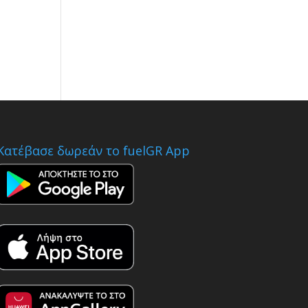
Κατέβασε δωρεάν το fuelGR App