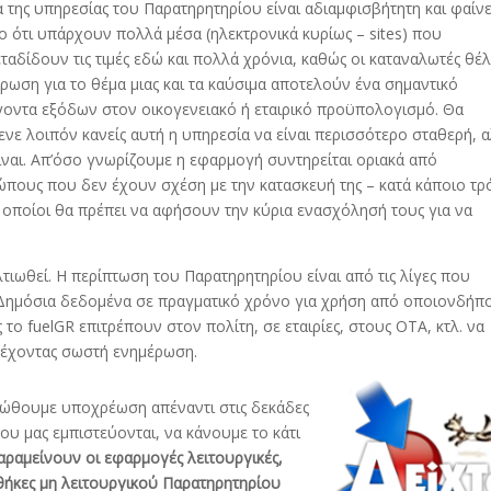
α της υπηρεσίας του Παρατηρητηρίου είναι αδιαμφισβήτητη και φαίνε
ο ότι υπάρχουν πολλά μέσα (ηλεκτρονικά κυρίως – sites) που
ταδίδουν τις τιμές εδώ και πολλά χρόνια, καθώς οι καταναλωτές θέ
ρωση για το θέμα μιας και τα καύσιμα αποτελούν ένα σημαντικό
οντα εξόδων στον οικογενειακό ή εταιρικό προϋπολογισμό. Θα
ενε λοιπόν κανείς αυτή η υπηρεσία να είναι περισσότερο σταθερή, 
ίναι. Απ’όσο γνωρίζουμε η εφαρμογή συντηρείται οριακά από
πους που δεν έχουν σχέση με την κατασκευή της – κατά κάποιο τ
ι οποίοι θα πρέπει να αφήσουν την κύρια ενασχόλησή τους για να
τιωθεί. Η περίπτωση του Παρατηρητηρίου είναι από τις λίγες που
 Δημόσια δεδομένα σε πραγματικό χρόνο για χρήση από οποιονδήπ
ο fuelGR επιτρέπουν στον πολίτη, σε εταιρίες, στους ΟΤΑ, κτλ. να
 έχοντας σωστή ενημέρωση.
νιώθουμε υποχρέωση απέναντι στις δεκάδες
ου μας εμπιστεύονται, να κάνουμε το κάτι
παραμείνουν οι εφαρμογές λειτουργικές,
θήκες μη λειτουργικού Παρατηρητηρίου