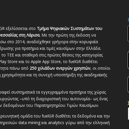
GR εξελίσσεται στο
Τμήμα Ψηφιακών Συστημάτων του
εσσαλίας στη Λάρισα.
Με την πρώτη της έκδοση να
ίσω στο 2014, αναδείχθηκε γρήγορα στην κορυφαία
ρωσης για πρατήρια και τιμές καυσίμων στην Ελλάδα.
το ΤΕΕ και σταθερά στις πρώτες θέσεις της κατηγορίας
lay Store και το Apple App Store, το fuelGR διαθέτει
ότητα πάνω από
250 χιλιάδων ενεργών χρηστών
, οι οποίοι
 χρησιμότητα και τη συνεχή υποστήριξη της ακαδημαϊκής
ραφεί συστηματικά τα εγγεγραμμένα πρατήρια της χώρας
ουργώντας –υπό τη διαχειριστική του αυτονομία– ως ένας
ων δεδομένων του Παρατηρητηρίου Τιμών Καυσίμων.
ευνητική ομάδα του fuelGR διαθέτει τα δεδομένα και την
ηρεσιών data mining και analytics γύρω από την ελληνική