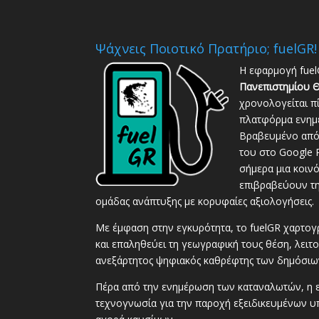
Ψάχνεις Ποιοτικό Πρατήριο; fuelGR!
Η εφαρμογή fuel
Πανεπιστημίου Θ
χρονολογείται π
πλατφόρμα ενημέ
Βραβευμένο από 
του στο Google P
σήμερα μια κοιν
επιβραβεύουν τη
ομάδας ανάπτυξης με κορυφαίες αξιολογήσεις.
Με έμφαση στην εγκυρότητα, το fuelGR χαρτογ
και επαληθεύει τη γεωγραφική τους θέση, λειτ
ανεξάρτητος ψηφιακός καθρέφτης των δημόσι
Πέρα από την ενημέρωση των καταναλωτών, η ερ
τεχνογνωσία για την παροχή εξειδικευμένων υπ