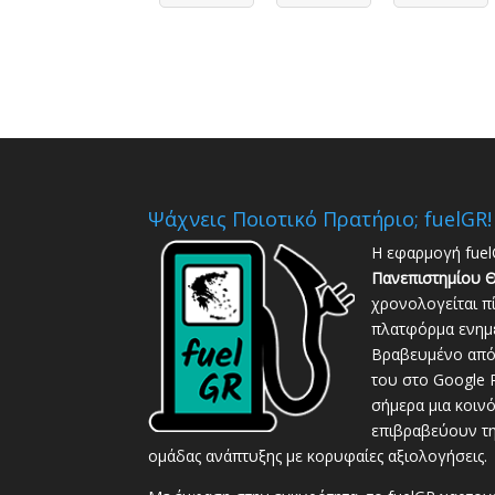
Ψάχνεις Ποιοτικό Πρατήριο; fuelGR!
Η εφαρμογή fuel
Πανεπιστημίου Θ
χρονολογείται π
πλατφόρμα ενημέ
Βραβευμένο από 
του στο Google P
σήμερα μια κοιν
επιβραβεύουν τη
ομάδας ανάπτυξης με κορυφαίες αξιολογήσεις.