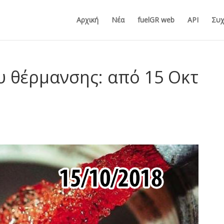
Αρχική
Νέα
fuelGR web
API
Συχ
υ θέρμανσης: από 15 Οκτ