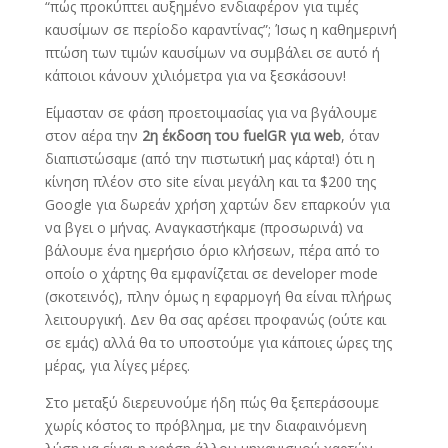
“πώς προκύπτει αυξημένο ενδιαφέρον για τιμές
καυσίμων σε περίοδο καραντίνας”; Ίσως η καθημερινή
πτώση των τιμών καυσίμων να συμβάλει σε αυτό ή
κάποιοι κάνουν χιλιόμετρα για να ξεσκάσουν!
Είμασταν σε φάση προετοιμασίας για να βγάλουμε
στον αέρα την
2η έκδοση του fuelGR για web
, όταν
διαπιστώσαμε (από την πιστωτική μας κάρτα!) ότι η
κίνηση πλέον στο site είναι μεγάλη και τα $200 της
Google για δωρεάν χρήση χαρτών δεν επαρκούν για
να βγει ο μήνας. Αναγκαστήκαμε (προσωρινά) να
βάλουμε ένα ημερήσιο όριο κλήσεων, πέρα από το
οποίο ο χάρτης θα εμφανίζεται σε developer mode
(σκοτεινός), πλην όμως η εφαρμογή θα είναι πλήρως
λειτουργική. Δεν θα σας αρέσει προφανώς (ούτε και
σε εμάς) αλλά θα το υποστούμε για κάποιες ώρες της
μέρας, για λίγες μέρες.
Στο μεταξύ διερευνούμε ήδη πώς θα ξεπεράσουμε
χωρίς κόστος το πρόβλημα, με την διαφαινόμενη