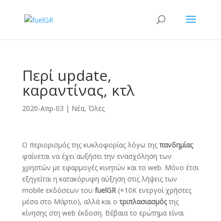
Περί update,
καραντίνας, κτλ
2020-Απρ-03
|
Νέα
,
Όλες
Ο περιορισμός της κυκλοφορίας λόγω της
πανδημίας
φαίνεται να έχει αυξήσει την ενασχόληση των
χρηστών με εφαρμογές κινητών και το web. Μόνο έτσι
εξηγείται η κατακόρυφη αύξηση στις λήψεις των
mobile εκδόσεων του
fuelGR
(+10K ενεργοί χρήστες
μέσα στο Μάρτιο), αλλά και ο
τριπλασιασμός
της
κίνησης στη web έκδοση. Βέβαια το ερώτημα είναι