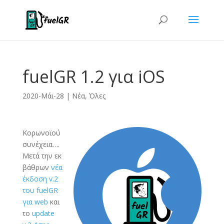
fuelGR 1.2 για iOS
2020-Μάι-28
|
Νέα
,
Όλες
Κορωνοϊού
συνέχεια….
Μετά την εκ
βάθρων
νέα
έκδοση v.2
του fuelGR
για web
και
το
update