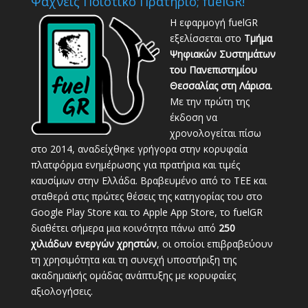
Ψάχνεις Ποιοτικό Πρατήριο; fuelGR!
Η εφαρμογή fuelGR
εξελίσσεται στο
Τμήμα
Ψηφιακών Συστημάτων
του Πανεπιστημίου
Θεσσαλίας στη Λάρισα.
Με την πρώτη της
έκδοση να
χρονολογείται πίσω
στο 2014, αναδείχθηκε γρήγορα στην κορυφαία
πλατφόρμα ενημέρωσης για πρατήρια και τιμές
καυσίμων στην Ελλάδα. Βραβευμένο από το ΤΕΕ και
σταθερά στις πρώτες θέσεις της κατηγορίας του στο
Google Play Store και το Apple App Store, το fuelGR
διαθέτει σήμερα μια κοινότητα πάνω από
250
χιλιάδων ενεργών χρηστών
, οι οποίοι επιβραβεύουν
τη χρησιμότητα και τη συνεχή υποστήριξη της
ακαδημαϊκής ομάδας ανάπτυξης με κορυφαίες
αξιολογήσεις.