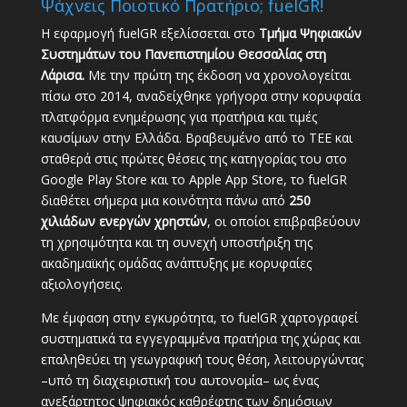
Ψάχνεις Ποιοτικό Πρατήριο; fuelGR!
Η εφαρμογή fuelGR εξελίσσεται στο
Τμήμα Ψηφιακών
Συστημάτων του Πανεπιστημίου Θεσσαλίας στη
Λάρισα.
Με την πρώτη της έκδοση να χρονολογείται
πίσω στο 2014, αναδείχθηκε γρήγορα στην κορυφαία
πλατφόρμα ενημέρωσης για πρατήρια και τιμές
καυσίμων στην Ελλάδα. Βραβευμένο από το ΤΕΕ και
σταθερά στις πρώτες θέσεις της κατηγορίας του στο
Google Play Store και το Apple App Store, το fuelGR
διαθέτει σήμερα μια κοινότητα πάνω από
250
χιλιάδων ενεργών χρηστών
, οι οποίοι επιβραβεύουν
τη χρησιμότητα και τη συνεχή υποστήριξη της
ακαδημαϊκής ομάδας ανάπτυξης με κορυφαίες
αξιολογήσεις.
Με έμφαση στην εγκυρότητα, το fuelGR χαρτογραφεί
συστηματικά τα εγγεγραμμένα πρατήρια της χώρας και
επαληθεύει τη γεωγραφική τους θέση, λειτουργώντας
–υπό τη διαχειριστική του αυτονομία– ως ένας
ανεξάρτητος ψηφιακός καθρέφτης των δημόσιων