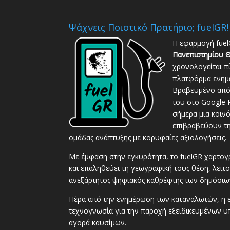
Ψάχνεις Ποιοτικό Πρατήριο; fuelGR!
Η εφαρμογή fuel
Πανεπιστημίου Θ
χρονολογείται π
πλατφόρμα ενημέ
Βραβευμένο από 
του στο Google P
σήμερα μια κοιν
επιβραβεύουν τη
ομάδας ανάπτυξης με κορυφαίες αξιολογήσεις.
Με έμφαση στην εγκυρότητα, το fuelGR χαρτογ
και επαληθεύει τη γεωγραφική τους θέση, λειτ
ανεξάρτητος ψηφιακός καθρέφτης των δημόσι
Πέρα από την ενημέρωση των καταναλωτών, η ερ
τεχνογνωσία για την παροχή εξειδικευμένων υπ
αγορά καυσίμων.