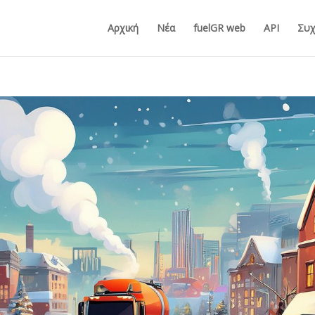
Αρχική
Νέα
fuelGR web
API
Συχ