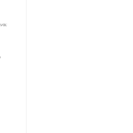
ναι:
ο