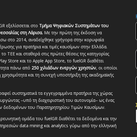
GR εξελίσσεται στο
Τμήμα Ψηφιακών Συστημάτων του
εσσαλίας στη Λάρισα.
Με την πρώτη της έκδοση να
ίσω στο 2014, αναδείχθηκε γρήγορα στην κορυφαία
ρωσης για πρατήρια και τιμές καυσίμων στην Ελλάδα.
το ΤΕΕ και σταθερά στις πρώτες θέσεις της κατηγορίας
lay Store και το Apple App Store, το fuelGR διαθέτει
ότητα πάνω από
250 χιλιάδων ενεργών χρηστών
, οι οποίοι
 χρησιμότητα και τη συνεχή υποστήριξη της ακαδημαϊκής
ραφεί συστηματικά τα εγγεγραμμένα πρατήρια της χώρας
ουργώντας –υπό τη διαχειριστική του αυτονομία– ως ένας
ων δεδομένων του Παρατηρητηρίου Τιμών Καυσίμων.
ευνητική ομάδα του fuelGR διαθέτει τα δεδομένα και την
ηρεσιών data mining και analytics γύρω από την ελληνική