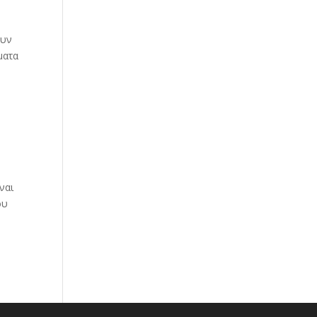
ουν
ματα
ναι
ου