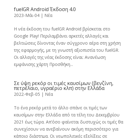
fuelGR Android Έκδοση 4.0
2023-Μάι-04
|
Νέα
Η νέα έκδοση του fuelGR Android βρίσκεται στο
Google Play! Περιλαμβάνει αρκετές αλλαγές και
βελτιώσεις δίνοντας έναν σύγχρονο αέρα στη χρήση
της εφαρμογής, με τη γνωστή αξιοπιστία του fuelGR.
Οι αλλαγές της νέας έκδοσης είναι: Ανανέωση
εμφάνισης χάρτη Προσθήκη...
Σε ύψη ρεκόρ οι τιμές καυσίμων (βενζίνη,
πετρέλαιο, υγραέριο κλπ) στην Ελλάδα
2022-Φεβ-05
|
Νέα
Το ένα ρεκόρ μετά το άλλο σπάνε οι τιμές των
καυσίμων στην Ελλάδα από τα τέλη του Δεκεμβρίου
2021 έως τώρα. Απ’όσο φαίνεται δυστυχώς οι τιμές θα
συνεχίσουν να ανεβαίνουν ακόμη περισσότερο για
κάποιο διάστημα. Οι γεωπολιτικές εξελίξεις σε