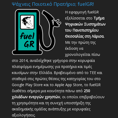
Ψάχνεις Ποιοτικό Πρατήριο; fuelGR!
Η εφαρμογή fuelGR
εξελίσσεται στο
Τμήμα
Ψηφιακών Συστημάτων
του Πανεπιστημίου
Θεσσαλίας στη Λάρισα.
Με την πρώτη της
έκδοση να
χρονολογείται πίσω
στο 2014, αναδείχθηκε γρήγορα στην κορυφαία
πλατφόρμα ενημέρωσης για πρατήρια και τιμές
καυσίμων στην Ελλάδα. Βραβευμένο από το ΤΕΕ και
σταθερά στις πρώτες θέσεις της κατηγορίας του στο
Google Play Store και το Apple App Store, το fuelGR
διαθέτει σήμερα μια κοινότητα πάνω από
250
χιλιάδων ενεργών χρηστών
, οι οποίοι επιβραβεύουν
τη χρησιμότητα και τη συνεχή υποστήριξη της
ακαδημαϊκής ομάδας ανάπτυξης με κορυφαίες
αξιολογήσεις.