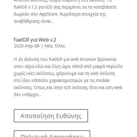
fuelGR v.1.2 για iOS σας περιμένει να τo κατεβάσετε
δωρεάν στο AppStore. Κυριότερα στοιχεία της
αναβάθμισης είναι:...
fuelGR για Web v.2
2020-Απρ-08
|
Νέα
,
Όλες
Η 2η έκδοση του fuelGR για web browser βρίσκεται
στον αέρα εδώ και λίγη ώρα. Μετά από μακρά περίοδο
χωρίς νέες εκδόσεις, φέρνουμε και τη web έκδοση
στο ίδιο επίπεδο χαρακτηριστικών με τις mobile
εκδόσεις. Όπως και στην iOS έκδοση, έτσι και στη web
δεν υπάρχει...
Αποποίηση Ευθύνης
Πολιτική Απορρήτου