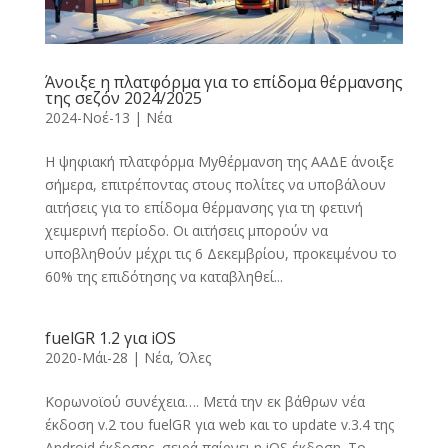
Άνοιξε η πλατφόρμα για το επίδομα θέρμανσης
της σεζόν 2024/2025
2024-Νοέ-13
|
Νέα
Η ψηφιακή πλατφόρμα Myθέρμανση της ΑΑΔΕ άνοιξε
σήμερα, επιτρέποντας στους πολίτες να υποβάλουν
αιτήσεις για το επίδομα θέρμανσης για τη φετινή
χειμερινή περίοδο. Οι αιτήσεις μπορούν να
υποβληθούν μέχρι τις 6 Δεκεμβρίου, προκειμένου το
60% της επιδότησης να καταβληθεί...
fuelGR 1.2 για iOS
2020-Μάι-28
|
Νέα
,
Όλες
Κορωνοϊού συνέχεια…. Μετά την εκ βάθρων νέα
έκδοση v.2 του fuelGR για web και το update v.3.4 της
Android έκδοσης, σειρά παίρνει η iOS έκδοση. Το