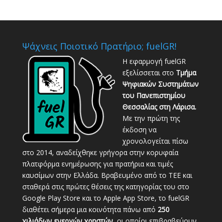
Ψάχνεις Ποιοτικό Πρατήριο; fuelGR!
Η εφαρμογή fuelGR
εξελίσσεται στο
Τμήμα
Ψηφιακών Συστημάτων
του Πανεπιστημίου
Θεσσαλίας στη Λάρισα.
Με την πρώτη της
έκδοση να
χρονολογείται πίσω
στο 2014, αναδείχθηκε γρήγορα στην κορυφαία
πλατφόρμα ενημέρωσης για πρατήρια και τιμές
καυσίμων στην Ελλάδα. Βραβευμένο από το ΤΕΕ και
σταθερά στις πρώτες θέσεις της κατηγορίας του στο
Google Play Store και το Apple App Store, το fuelGR
διαθέτει σήμερα μια κοινότητα πάνω από
250
χιλιάδων ενεργών χρηστών
, οι οποίοι επιβραβεύουν