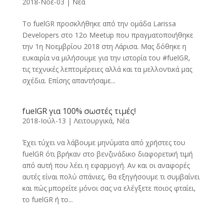
2018-Νοέ-03
|
Νέα
Το fuelGR προσκλήθηκε από την ομάδα Larissa
Developers στο 12ο Meetup που πραγματοποιήθηκε
την 1η Νοεμβρίου 2018 στη Λάρισα. Μας δόθηκε η
ευκαιρία να μιλήσουμε για την ιστορία του #fuelGR,
τις τεχνικές λεπτομέρειες αλλά και τα μελλοντικά μας
σχέδια. Επίσης απαντήσαμε...
fuelGR για 100% σωστές τιμές!
2018-Ιούλ-13
|
Λειτουργικά
,
Νέα
Έχει τύχει να λάβουμε μηνύματα από χρήστες του
fuelGR ότι βρήκαν στο βενζινάδικο διαφορετική τιμή
από αυτή που λέει η εφαρμογή. Αν και οι αναφορές
αυτές είναι πολύ σπάνιες, θα εξηγήσουμε τι συμβαίνει
και πώς μπορείτε μόνοι σας να ελέγξετε ποιος φταίει,
το fuelGR ή το...