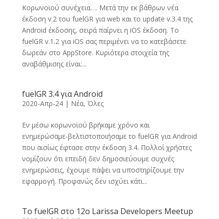
Κορωνοϊού συνέχεια…. Μετά την εκ βάθρων νέα
έκδοση v.2 του fuelGR για web και το update v.3.4 της
Android έκδοσης, σειρά παίρνει η iOS έκδοση. Το
fuelGR v.1.2 για iOS σας περιμένει να τo κατεβάσετε
δωρεάν στο AppStore. Κυριότερα στοιχεία της
αναβάθμισης είναι:...
fuelGR 3.4 για Android
2020-Απρ-24
|
Νέα
,
Όλες
Εν μέσω κορωνοϊού βρήκαμε χρόνο και
ενημερώσαμε-βελτιστοποιήσαμε το fuelGR για Android
που αισίως έφτασε στην έκδοση 3.4. Πολλοί χρήστες
νομίζουν ότι επειδή δεν δημοσιεύουμε συχνές
ενημερώσεις, έχουμε πάψει να υποστηρίζουμε την
εφαρμογή. Προφανώς δεν ισχύει κάτι...
Το fuelGR στο 12ο Larissa Developers Meetup