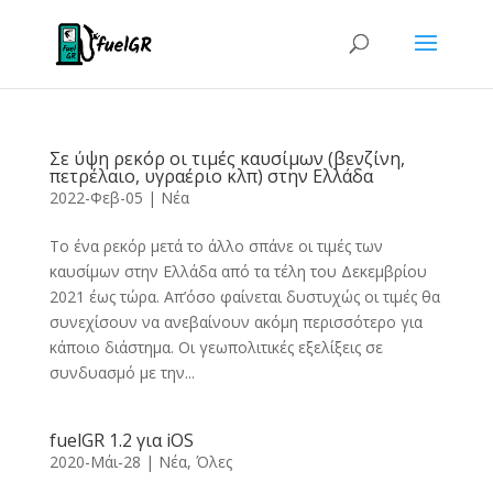
Σε ύψη ρεκόρ οι τιμές καυσίμων (βενζίνη,
πετρέλαιο, υγραέριο κλπ) στην Ελλάδα
2022-Φεβ-05
|
Νέα
Το ένα ρεκόρ μετά το άλλο σπάνε οι τιμές των
καυσίμων στην Ελλάδα από τα τέλη του Δεκεμβρίου
2021 έως τώρα. Απ’όσο φαίνεται δυστυχώς οι τιμές θα
συνεχίσουν να ανεβαίνουν ακόμη περισσότερο για
κάποιο διάστημα. Οι γεωπολιτικές εξελίξεις σε
συνδυασμό με την...
fuelGR 1.2 για iOS
2020-Μάι-28
|
Νέα
,
Όλες